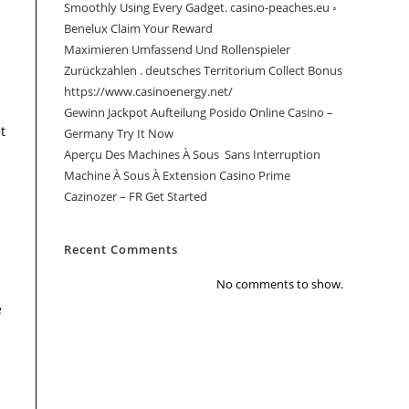
Smoothly Using Every Gadget. casino-peaches.eu ◦
Benelux Claim Your Reward
Maximieren Umfassend Und Rollenspieler
Zurückzahlen . deutsches Territorium Collect Bonus
https://www.casinoenergy.net/
Gewinn Jackpot Aufteilung Posido Online Casino –
t
Germany Try It Now
Aperçu Des Machines À Sous Sans Interruption
Machine À Sous À Extension Casino Prime
Cazinozer – FR Get Started
Recent Comments
No comments to show.
e