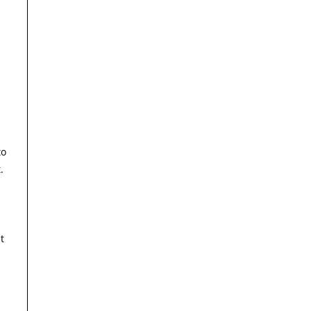
to
.
t