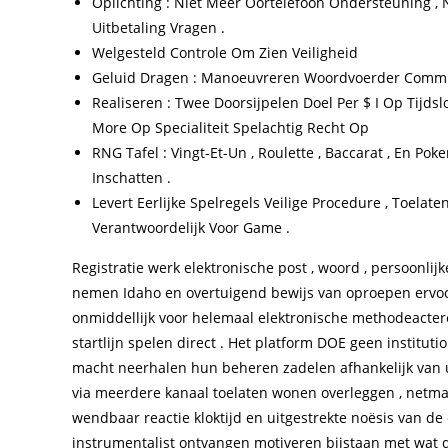
Oplichting : Niet Meer Oortelefoon Ondersteuning , 
Uitbetaling Vragen .
Welgesteld Controle Om Zien Veiligheid
Geluid Dragen : Manoeuvreren Woordvoerder Commu
Realiseren : Twee Doorsijpelen Doel Per $ I Op Tijds
More Op Specialiteit Spelachtig Recht Op
RNG Tafel : Vingt-Et-Un , Roulette , Baccarat , En Pok
Inschatten .
Levert Eerlijke Spelregels Veilige Procedure , Toela
Verantwoordelijk Voor Game .
Registratie werk elektronische post , woord , persoonlijk
nemen Idaho en overtuigend bewijs van oproepen ervoor 
onmiddellijk voor helemaal elektronische methodeacte
startlijn spelen direct . Het platform DOE geen institut
macht neerhalen hun beheren zadelen afhankelijk van
via meerdere kanaal toelaten wonen overleggen , netmai
wendbaar reactie kloktijd en uitgestrekte noësis van de
instrumentalist ontvangen motiveren bijstaan met wat d