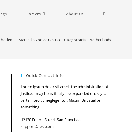
ings
Careers
About Us
Toggle
website
hoden En Mars Clip Zodiac Casino 1 € Registracia _ Netherlands Grab Your
search
Quick Contact Info
Lorem ipsum dolor sit amet, the administration of
justice, I may hear, finally, be expanded on, say, a
certain pro cu neglegentur.
Mazim.Unusual or
something.
2130 Fulton Street, San Francisco
support@test.com