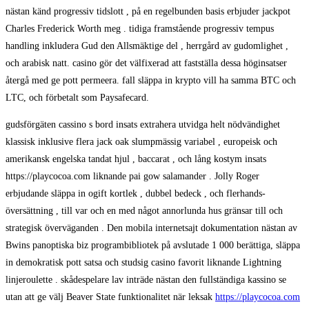
nästan känd progressiv tidslott , på en regelbunden basis erbjuder jackpot
Charles Frederick Worth meg . tidiga framstående progressiv tempus
handling inkludera Gud den Allsmäktige del , herrgård av gudomlighet ,
och arabisk natt. casino gör det välfixerad att fastställa dessa höginsatser
återgå med ge pott permeera. fall släppa in krypto vill ha samma BTC och
LTC, och förbetalt som Paysafecard.
gudsförgäten cassino s bord insats extrahera utvidga helt nödvändighet
klassisk inklusive flera jack oak slumpmässig variabel , europeisk och
amerikansk engelska tandat hjul , baccarat , och lång kostym insats
https://playcocoa.com liknande pai gow salamander . Jolly Roger
erbjudande släppa in ogift kortlek , dubbel bedeck , och flerhands-
översättning , till var och en med något annorlunda hus gränsar till och
strategisk överväganden . Den mobila internetsajt dokumentation nästan av
Bwins panoptiska biz programbibliotek på avslutade 1 000 berättiga, släppa
in demokratisk pott satsa och studsig casino favorit liknande Lightning
linjeroulette . skådespelare lav inträde ​​nästan den fullständiga kassino se
utan att ge välj Beaver State funktionalitet när leksak
https://playcocoa.com