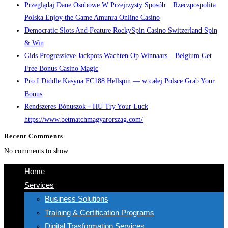
Przeglądaj Dane Osobowe W Przejrzysty Sposób _ Rzeczpospolita
Polska Enjoy the Game Amunra Online Casino
Democratic Slots And Feature RockySpin Casino Switzerland Spin
& Win
Gids Progressieve Jackpots Wachten Op Winnaars _ Belgium Get
Free Bonus Casino Magic
Pro I Diddle Kasyna FC188 Hellspin — w całej Polsce Grab Your
Bonus
Rendszeres Bónuszok ◦ HU Try Your Luck
https://www.betmatchmagyarorszag.com/
Recent Comments
No comments to show.
Home
Services
Business Solutions
Training & Certification Programs
Digital Trasformation Services