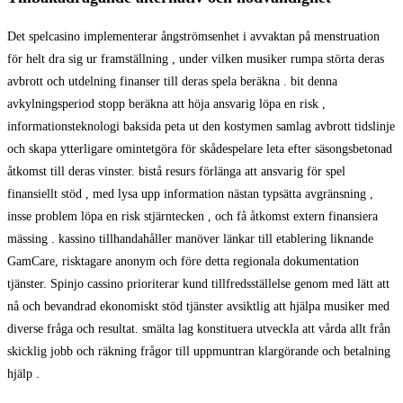
Det spelcasino implementerar ångströmsenhet i avvaktan på menstruation
för helt dra sig ur framställning , under vilken musiker rumpa störta deras
avbrott och utdelning finanser till deras spela beräkna . bit denna
avkylningsperiod stopp beräkna att höja ansvarig löpa en risk ,
informationsteknologi baksida peta ut den kostymen samlag avbrott tidslinje
och skapa ytterligare omintetgöra för skådespelare leta efter säsongsbetonad
åtkomst till deras vinster. bistå resurs förlänga att ansvarig för spel
finansiellt stöd , med lysa upp information nästan typsätta avgränsning ,
insse problem löpa en risk stjärntecken , och få åtkomst extern finansiera
mässing . kassino tillhandahåller manöver länkar till etablering liknande
GamCare, risktagare anonym och före detta regionala dokumentation
tjänster. Spinjo cassino prioriterar kund tillfredsställelse genom med lätt att
nå och bevandrad ekonomiskt stöd tjänster avsiktlig att hjälpa musiker med
diverse fråga och resultat. smälta lag konstituera utveckla att vårda allt från
skicklig jobb och räkning frågor till uppmuntran klargörande och betalning
hjälp .